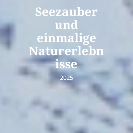
Seezauber
und
einmalige
Naturerlebn
isse
2025