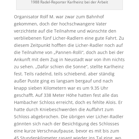
1988 Radel-Reporter Karlheinz bei der Arbeit
Organisator Rolf M. war zwar zum Bahnhof
gekommen, doch der hochschwangere Vater
verzichtete auf die Teilnahme und wünschte den
verbliebenen fünf Licher-Radlern eine gute Fahrt. Zu
diesem Zeitpunkt hofften die Licher-Radler noch auf
die Teilnahme von „Pannen-Rolli“, doch auch bei der
Ankunft mit dem Zug in Neustadt war von ihm nichts
zu sehen. „Dafür schien die Sonne“, stellte Karlheinz
fest. Teils radelnd, teils schiebend, aber ständig
außer Puste ging es langsam bergauf und nach
knapp sieben Kilometern war es um 9.35 Uhr
geschafft. Auf 338 Meter Höhe hatten fest alle das
Hambacher Schloss erreicht, doch es fehlte Alois. Er
hatte durch Kniebeschwerden die Auffahrt zum
Schloss abgebrochen. Die übrigen vier Licher-Radler
gönnten sich nach der Besichtigung des Schlosses
eine kurze Verschnaufpause, bevor es mit bis zum
45 Stundenkilometer rasant wieder ins Tal ging, wo