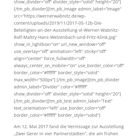
show_divider=“off“ divider_style=“solid“ height=“20″]
[/tm_pb_divider][tm_pb_image admin_label=“Image“
src=“https://wernerwabnitz.de/wp-
content/uploads/2019/11/2017-05-12b-Die-
Beteiligten-an-der-Ausstellung-vl-Werner-Wabnitz-
Rolf-Maltry-Hans-Welzenbach-und-Fritz-Klink.jpg“
show_in_lightbox=“on“ url_new_window=“off“
use_overlay=“off“ animation=“left“ sticky=“off“
align=“center“ force_fullwidth=“off“
always_center_on_mobile=“on“ use_border_color=“off“
border_color=“#ffffff“ border_style=“solid“
max_width=“500px“] [/tm_pb_image][tm_pb_divider
admin_label=“Divider“ color=“#ffffff“
show_divider=“off“ divider_style=“solid“ height=“20″]
[/tm_pb_divider][tm_pb_text admin_label=“Text“
text_orientation=“left“ use_border_color=“off“
border_color=“#ffffff“ border_style=“solid“]
Am 12. Mai 2017 fand die Vernissage zur Ausstellung
„Zwei Gerer in vier Partnerstädten“, die am frühen