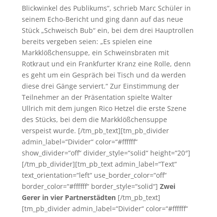
Blickwinkel des Publikums“, schrieb Marc Schüler in
seinem Echo-Bericht und ging dann auf das neue
Stück „Schweisch Bub“ ein, bei dem drei Hauptrollen
bereits vergeben seien: „Es spielen eine
Markklößchensuppe, ein Schweinsbraten mit
Rotkraut und ein Frankfurter Kranz eine Rolle, denn
es geht um ein Gespräch bei Tisch und da werden
diese drei Gänge serviert.“ Zur Einstimmung der
Teilnehmer an der Präsentation spielte Walter
Ullrich mit dem jungen Rico Hetzel die erste Szene
des Stücks, bei dem die Markklößchensuppe
verspeist wurde. [/tm_pb_text][tm_pb_divider
admin_label=“Divider“ color=“#ffffff“
show_divider=“off“ divider_style=“solid“ height=“20″]
[/tm_pb_divider][tm_pb_text admin_label=“Text“
text_orientation=“left“ use_border_color=“off“
border_color=“#ffffff“ border_style=“solid“]
Zwei
Gerer in vier Partnerstädten
[/tm_pb_text]
[tm_pb_divider admin_label=“Divider“ color=“#ffffff“