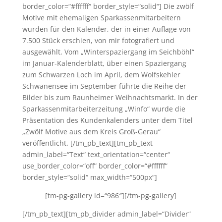
border_color=“#ffffff“ border_style=“solid“] Die zwölf
Motive mit ehemaligen Sparkassenmitarbeitern
wurden für den Kalender, der in einer Auflage von
7.500 Stück erschien, von mir fotografiert und
ausgewählt. Vom „Winterspaziergang im Seichböhl“
im Januar-Kalenderblatt, über einen Spaziergang
zum Schwarzen Loch im April, dem Wolfskehler
Schwanensee im September führte die Reihe der
Bilder bis zum Raunheimer Weihnachtsmarkt. In der
Sparkassenmitarbeiterzeitung „Winfo“ wurde die
Präsentation des Kundenkalenders unter dem Titel
„Zwölf Motive aus dem Kreis Groß-Gerau“
veröffentlicht. [/tm_pb_text][tm_pb_text
admin_label=“Text“ text_orientation=“center“
use_border_color=“off“ border_color=“#ffffff“
border_style=“solid“ max_width=“500px“]
[tm-pg-gallery id=“986″][/tm-pg-gallery]
[/tm_pb_text][tm_pb_divider admin_label=“Divider“