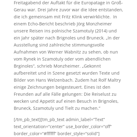
Freitagabend der Auftakt für die Europatage in Groß-
Gerau war. Drei Jahre zuvor war die Idee entstanden,
die ich gemeinsam mit Fritz Klink verwirklichte. In
einem Echo-Bericht beschrieb Jörg Monzheimer
unsere Reisen ins polnische Szamotuly (2014) und
ein Jahr später nach Brignoles und Bruneck. „In der
Ausstellung sind zahlreiche stimmungsvolle
Aufnahmen von Werner Wabnitz zu sehen, ob nun
vom Rynek in Szamotuly oder vom abendlichen
Brginoles“, schrieb Monzheimer. „Gekonnt
aufbereitet und in Szene gesetzt wurden Texte und
Bilder von Hans Welzenbach. Zudem hat Rolf Maltry
einige Zeichnungen beigesteuert. Eines ist den
Freunden auf alle Fälle gelungen: Die Reiselust zu
wecken und Appetit auf einen Besuch in Brignoles,
Bruneck, Szamotuly und Tielt zu machen.“
[/tm_pb_text][tm_pb_text admin_label=“Text“
text_orientation=“center“ use_border_color=“off“
border_color=“#ffffff“ border_style=“solid“]