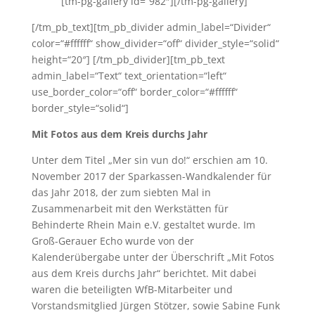
[tm-pg-gallery id=“982″][/tm-pg-gallery]
[/tm_pb_text][tm_pb_divider admin_label=“Divider“
color=“#ffffff“ show_divider=“off“ divider_style=“solid“
height=“20″] [/tm_pb_divider][tm_pb_text
admin_label=“Text“ text_orientation=“left“
use_border_color=“off“ border_color=“#ffffff“
border_style=“solid“]
Mit Fotos aus dem Kreis durchs Jahr
Unter dem Titel „Mer sin vun do!“ erschien am 10.
November 2017 der Sparkassen-Wandkalender für
das Jahr 2018, der zum siebten Mal in
Zusammenarbeit mit den Werkstätten für
Behinderte Rhein Main e.V. gestaltet wurde. Im
Groß-Gerauer Echo wurde von der
Kalenderübergabe unter der Überschrift „Mit Fotos
aus dem Kreis durchs Jahr“ berichtet. Mit dabei
waren die beteiligten WfB-Mitarbeiter und
Vorstandsmitglied Jürgen Stötzer, sowie Sabine Funk