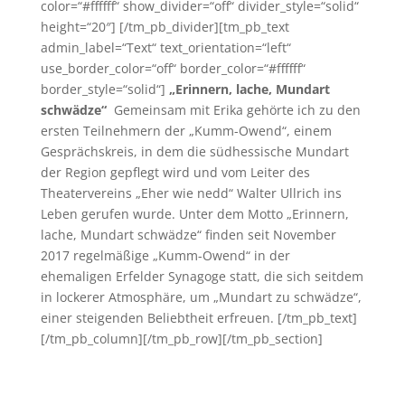
color=“#ffffff“ show_divider=“off“ divider_style=“solid“
height=“20″] [/tm_pb_divider][tm_pb_text
admin_label=“Text“ text_orientation=“left“
use_border_color=“off“ border_color=“#ffffff“
border_style=“solid“]
„Erinnern, lache, Mundart
schwädze“
Gemeinsam mit Erika gehörte ich zu den
ersten Teilnehmern der „Kumm-Owend“, einem
Gesprächskreis, in dem die südhessische Mundart
der Region gepflegt wird und vom Leiter des
Theatervereins „Eher wie nedd“ Walter Ullrich ins
Leben gerufen wurde. Unter dem Motto „Erinnern,
lache, Mundart schwädze“ finden seit November
2017 regelmäßige „Kumm-Owend“ in der
ehemaligen Erfelder Synagoge statt, die sich seitdem
in lockerer Atmosphäre, um „Mundart zu schwädze“,
einer steigenden Beliebtheit erfreuen. [/tm_pb_text]
[/tm_pb_column][/tm_pb_row][/tm_pb_section]