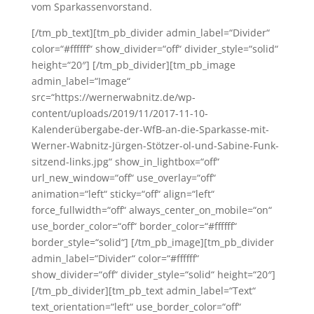
vom Sparkassenvorstand.
[/tm_pb_text][tm_pb_divider admin_label=“Divider“
color=“#ffffff“ show_divider=“off“ divider_style=“solid“
height=“20″] [/tm_pb_divider][tm_pb_image
admin_label=“Image“
src=“https://wernerwabnitz.de/wp-
content/uploads/2019/11/2017-11-10-
Kalenderübergabe-der-WfB-an-die-Sparkasse-mit-
Werner-Wabnitz-Jürgen-Stötzer-ol-und-Sabine-Funk-
sitzend-links.jpg“ show_in_lightbox=“off“
url_new_window=“off“ use_overlay=“off“
animation=“left“ sticky=“off“ align=“left“
force_fullwidth=“off“ always_center_on_mobile=“on“
use_border_color=“off“ border_color=“#ffffff“
border_style=“solid“] [/tm_pb_image][tm_pb_divider
admin_label=“Divider“ color=“#ffffff“
show_divider=“off“ divider_style=“solid“ height=“20″]
[/tm_pb_divider][tm_pb_text admin_label=“Text“
text_orientation=“left“ use_border_color=“off“