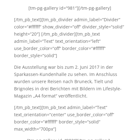
[tm-pg-gallery id=“981″][/tm-pg-gallery]
[/tm_pb_text][tm_pb_divider admin_label=“Divider“
color=“#ffffff“ show_divider=“off“ divider_style=“solid“
height=“20″] [/tm_pb_divider][tm_pb_text
admin_label=“Text“ text_orientation=“left“
use_border_color=“off“ border_color=“#ffffff“
border_style=“solid“]
Die Ausstellung war bis zum 2. Juni 2017 in der
Sparkassen-Kundenhalle zu sehen. Im Anschluss
wurden unsere Reisen nach Bruneck, Tielt und
Brignoles in drei Berichten mit Bildern im Lifestyle-
Magazin „A4 format“ veröffentlicht.
[/tm_pb_text][tm_pb_text admin_label=“Text“
text_orientation=“center“ use_border_color=“off“
border_color=“#ffffff“ border_style=“solid“
max_width=“700px“]