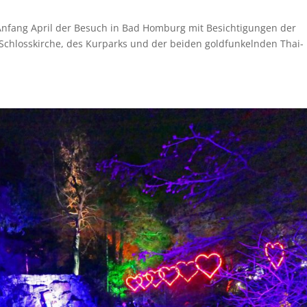
Anfang April der Besuch in Bad Homburg mit Besichtigungen der
chlosskirche, des Kurparks und der beiden goldfunkelnden Thai-