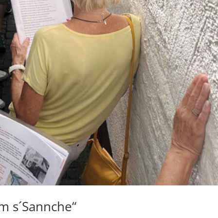
m s´Sannche“