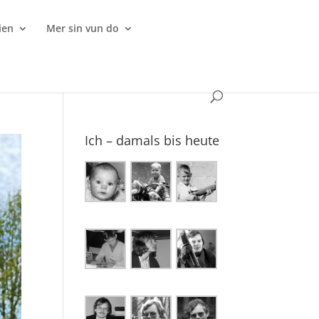
ien
Mer sin vun do
Ich – damals bis heute