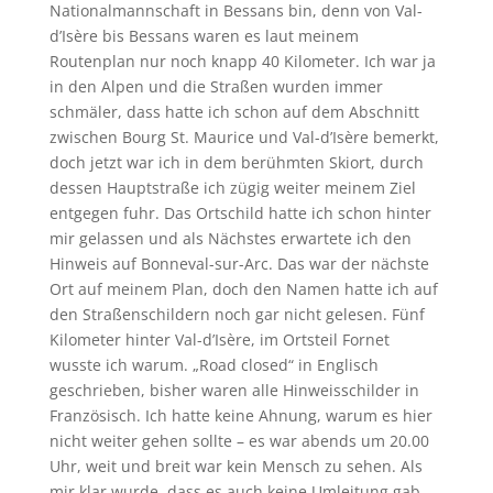
Nationalmannschaft in Bessans bin, denn von Val-
d’Isère bis Bessans waren es laut meinem
Routenplan nur noch knapp 40 Kilometer. Ich war ja
in den Alpen und die Straßen wurden immer
schmäler, dass hatte ich schon auf dem Abschnitt
zwischen Bourg St. Maurice und Val-d’Isère bemerkt,
doch jetzt war ich in dem berühmten Skiort, durch
dessen Hauptstraße ich zügig weiter meinem Ziel
entgegen fuhr. Das Ortschild hatte ich schon hinter
mir gelassen und als Nächstes erwartete ich den
Hinweis auf Bonneval-sur-Arc. Das war der nächste
Ort auf meinem Plan, doch den Namen hatte ich auf
den Straßenschildern noch gar nicht gelesen. Fünf
Kilometer hinter Val-d’Isère, im Ortsteil Fornet
wusste ich warum. „Road closed“ in Englisch
geschrieben, bisher waren alle Hinweisschilder in
Französisch. Ich hatte keine Ahnung, warum es hier
nicht weiter gehen sollte – es war abends um 20.00
Uhr, weit und breit war kein Mensch zu sehen. Als
mir klar wurde, dass es auch keine Umleitung gab,