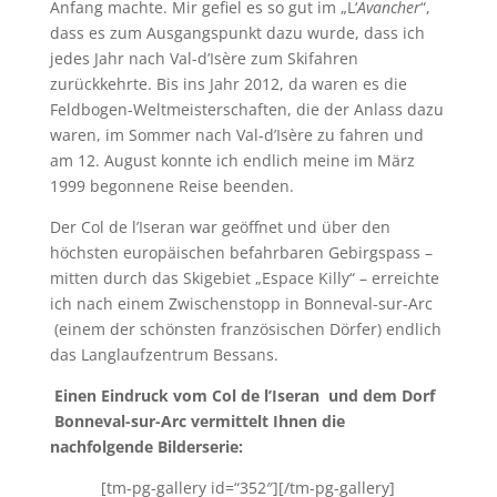
Anfang machte. Mir gefiel es so gut im „L‘
Avancher
“,
dass es zum Ausgangspunkt dazu wurde, dass ich
jedes Jahr nach Val-d’Isère zum Skifahren
zurückkehrte. Bis ins Jahr 2012, da waren es die
Feldbogen-Weltmeisterschaften, die der Anlass dazu
waren, im Sommer nach Val-d’Isère zu fahren und
am 12. August konnte ich endlich meine im März
1999 begonnene Reise beenden.
Der Col de l’Iseran war geöffnet und über den
höchsten europäischen befahrbaren Gebirgspass –
mitten durch das Skigebiet „Espace Killy“ – erreichte
ich nach einem Zwischenstopp in Bonneval-sur-Arc
(einem der schönsten französischen Dörfer) endlich
das Langlaufzentrum Bessans.
Einen Eindruck vom Col de l’Iseran und dem Dorf
Bonneval-sur-Arc vermittelt Ihnen die
nachfolgende Bilderserie:
[tm-pg-gallery id=“352″][/tm-pg-gallery]